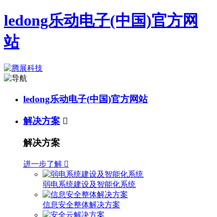
ledong乐动电子(中国)官方网
站
ledong乐动电子(中国)官方网站
解决方案

解决方案
进一步了解

弱电系统建设及智能化系统
信息安全整体解决方案