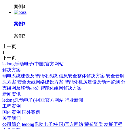
案例4
案例3
案例3
上一页
1
下一页
ledong乐动电子(中国)官方网站
解决方案
弱电系统建设及智能化系统
信息安全整体解决方案
安全云解
决方案
安全无线网络建设方案
智能化机房建设及动环监测
分
支组网及移动办公
智能化组网解决方案
新闻资讯
ledong乐动电子(中国)官方网站
行业新闻
工程案例
国内案例
国外案例
关于我们
公司简介
ledong乐动电子(中国)官方网站
荣誉资质
发展历程