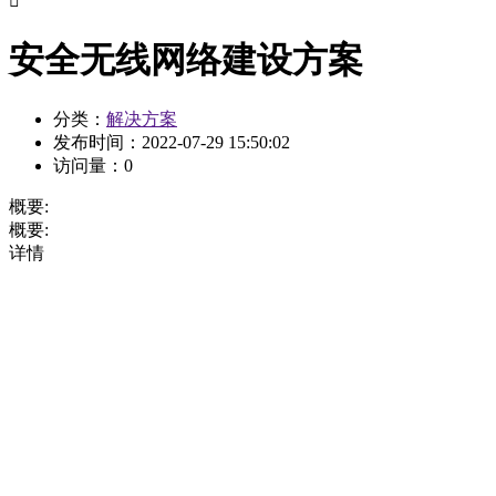

安全无线网络建设方案
分类：
解决方案
发布时间：
2022-07-29 15:50:02
访问量：
0
概要:
概要:
详情