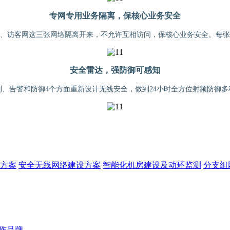
专网专用业务隔离，保核心业务安全
、访客网这三张网络隔离开来，不允许互相访问，保核心业务安全。每张
安全雷达，强防御可感知
、告警和防御4个方面重新设计无线安全，做到24小时全方位射频防御
方案
安全无线网络建设方案
智能化机房建设及动环监测
分支组
作品牌